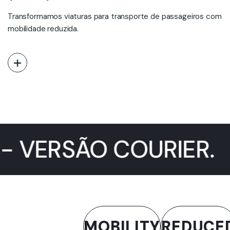
Transformamos viaturas para transporte de passageiros com
mobilidade reduzida.
GÕES - VERSÃO COU
MOBILITY
REDUCED
MINI